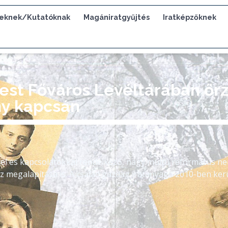
eknek/Kutatóknak
Magániratgyűjtés
Iratképzőknek
est Főváros Levéltárában őr
ny kapcsán
l és kapcsolatokkal rendelkező, nagy múltú református n
megalapítása is. A család gazdag iratanyaga 2010-ben kerü