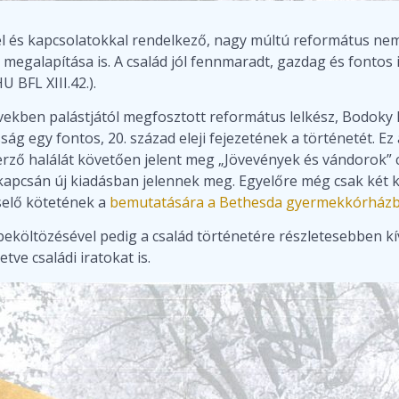
 és kapcsolatokkal rendelkező, nagy múltú református ne
egalapítása is. A család jól fennmaradt, gazdag és fontos
 BFL XIII.42.).
években palástjától megfosztott református lelkész, Bodoky 
g egy fontos, 20. század eleji fejezetének a történetét. Ez
zerző halálát követően jelent meg „Jövevények és vándorok” 
apcsán új kiadásban jelennek meg. Egyelőre még csak két kö
selő kötetének a
bemutatására a Bethesda gyermekkórházba
költözésével pedig a család történetére részletesebben kí
tve családi iratokat is.