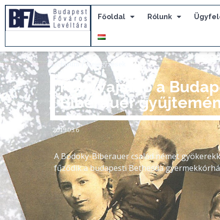
Főoldal
Rólunk
Ügyfel
/
Archívum
Bejegyzések
Könyvajánló a Budap
Biberauer gyűjtemé
2019.03.6
A Bodoky-Biberauer család német gyökerekke
fűződik a budapesti Bethesda gyermekkórház 