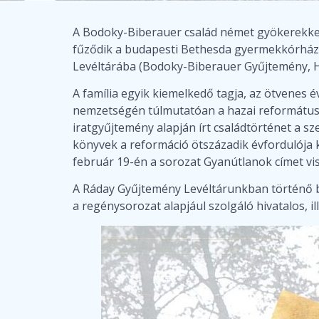
A Bodoky-Biberauer család német gyökerekkel
fűződik a budapesti Bethesda gyermekkórház m
Levéltárába (Bodoky-Biberauer Gyűjtemény, HU
A família egyik kiemelkedő tagja, az ötvenes 
nemzetségén túlmutatóan a hazai reformátussá
iratgyűjtemény alapján írt családtörténet a s
könyvek a reformáció ötszázadik évfordulója k
február 19-én a sorozat Gyanútlanok címet vi
A Ráday Gyűjtemény Levéltárunkban történő be
a regénysorozat alapjául szolgáló hivatalos, ille