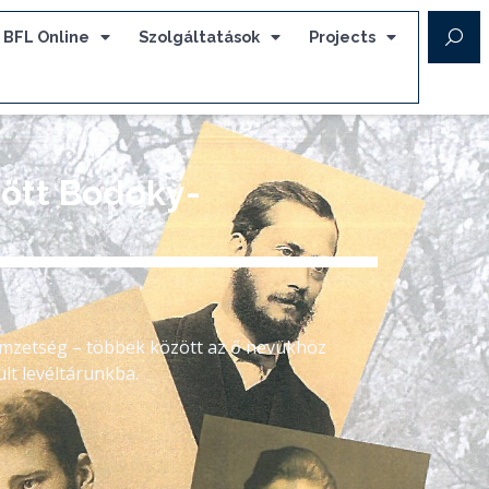
BFL Online
Szolgáltatások
Projects
zött Bodoky-
emzetség – többek között az ő nevükhöz
lt levéltárunkba.