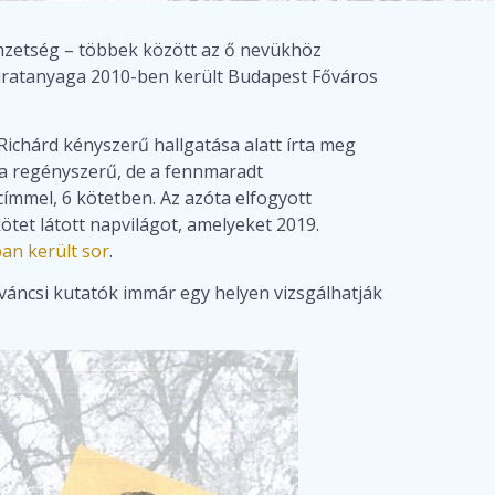
mzetség – többek között az ő nevükhöz
 iratanyaga 2010-ben került Budapest Főváros
Richárd kényszerű hallgatása alatt írta meg
 a regényszerű, de a fennmaradt
címmel, 6 kötetben. Az azóta elfogyott
tet látott napvilágot, amelyeket 2019.
n került sor
.
váncsi kutatók immár egy helyen vizsgálhatják