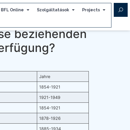
BFL Online
Szolgáltatások
Projects
sse beziehenden
Verfügung?
Jahre
1854-1921
1921-1949
1854-1921
1878-1926
1885-1934