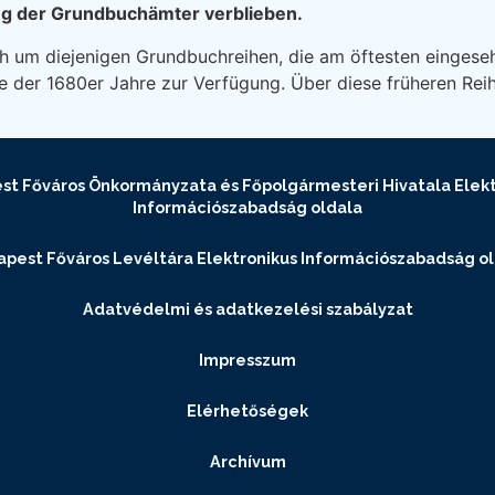
ng der Grundbuchämter verblieben.
ich um diejenigen Grundbuchreihen, die am öftesten eingese
de der 1680er Jahre zur Verfügung. Über diese früheren Rei
st Főváros Önkormányzata és Főpolgármesteri Hivatala Elekt
Információszabadság oldala
pest Főváros Levéltára Elektronikus Információszabadság o
Adatvédelmi és adatkezelési szabályzat
Impresszum
Elérhetőségek
Archívum