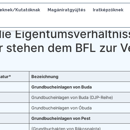
eknek/Kutatóknak
Magániratgyűjtés
Iratképzőknek
die Eigentumsverhältni
er stehen dem BFL zur 
natur*
Bezeichnung
Grundbucheinlagen von Buda
Grundbucheinlagen von Buda (DJP-Reihe)
Grundbucheinlagen von Óbuda
Grundbucheinlagen von Pest
(Grundbuchakten von Rákospalota)