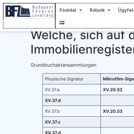
Főoldal
Rólunk
Ügyfel
Welche, sich auf 
Immobilienregist
Grundbuchaktensammlungen
Physische Signatur
Mikrofilm-Sig
XV.37.a
XV.20.52
XV.37.d
XV.37.b
XV.20.53
XV.37.c
XV.37.d