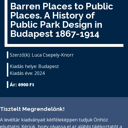
Barren Places to Public
Places. A History of
Public Park Design in
Budapest 1867-1914
Szerző(k): Luca Csepely-Knorr
Kiadás helye: Budapest
Kiadás éve: 2024
Ár: 6900 Ft
Tisztelt Megrendelőnk!
A levéltár kiadványait kétféleképpen tudjuk Önhöz
eljuttatni. Kérjük, hogy olvassa el az alábbi tájékoztatót a