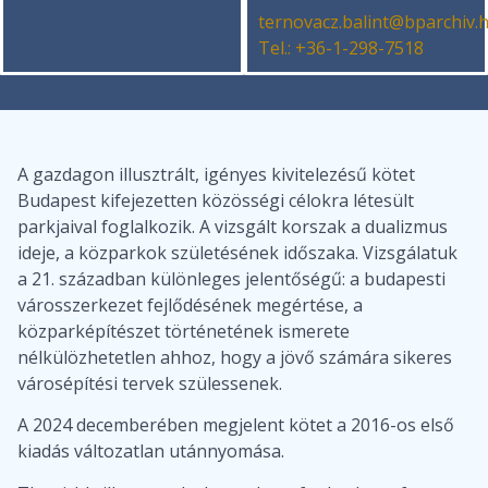
ternovacz.balint@bparchiv.
Tel.: +36-1-298-7518
A gazdagon illusztrált, igényes kivitelezésű kötet
Budapest kifejezetten közösségi célokra létesült
parkjaival foglalkozik. A vizsgált korszak a dualizmus
ideje, a közparkok születésének időszaka. Vizsgálatuk
a 21. században különleges jelentőségű: a budapesti
városszerkezet fejlődésének megértése, a
közparképítészet történetének ismerete
nélkülözhetetlen ahhoz, hogy a jövő számára sikeres
városépítési tervek szülessenek.
A 2024 decemberében megjelent kötet a 2016-os első
kiadás változatlan utánnyomása.