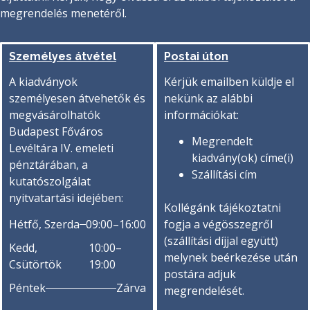
megrendelés menetéről.
Személyes átvétel
Postai úton
A kiadványok
Kérjük emailben küldje el
személyesen átvehetők és
nekünk az alábbi
megvásárolhatók
információkat:
Budapest Főváros
Megrendelt
Levéltára IV. emeleti
kiadvány(ok) címe(i)
pénztárában, a
Szállítási cím
kutatószolgálat
nyitvatartási idejében:
Kollégánk tájékoztatni
Hétfő, Szerda
09:00–16:00
fogja a végösszegről
(szállítási díjjal együtt)
Kedd,
10:00–
melynek beérkezése után
Csütörtök
19:00
postára adjuk
Péntek
Zárva
megrendelését.