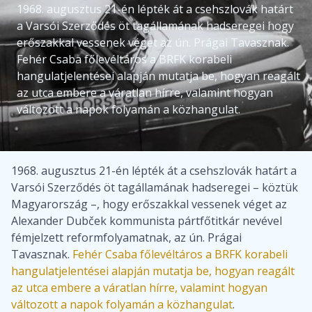
1968. augusztus 21-én lépték át a csehszlovák határt
a Varsói Szerződés öt tagállamának hadseregei hogy
erőszakkal vessenek véget az ún. Prágai Tavasznak.
Fehér Csaba főlevéltáros a BRFK korabeli
hangulatjelentései alapján mutatja be, hogyan reagált
az utca embere a váratlan hírre, valamint hogyan
változott a napok folyamán a közhangulat.
1968. augusztus 21-én lépték át a csehszlovák határt a
Varsói Szerződés öt tagállamának hadseregei – köztük
Magyarország –, hogy erőszakkal vessenek véget az
Alexander Dubček kommunista pártfőtitkár nevével
fémjelzett reformfolyamatnak, az ún. Prágai
Tavasznak.
Fehér Csaba főlevéltáros a BRFK korabeli
hangulatjelentései alapján mutatja be, hogyan reagált
az utca embere a váratlan hírre, valamint hogyan
változott a napok folyamán a közhangulat
.