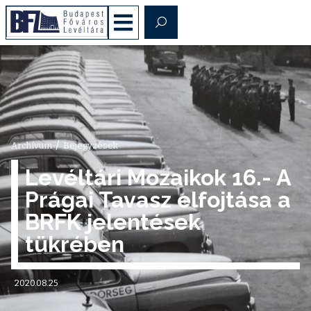
/
Archívum
Bejegyzések
Levéltári Mozaikok 16.- A
Prágai Tavasz elfojtása a
BRFK jelentések
tükrében
2020.08.25