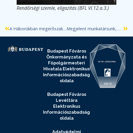
Rendőrségi szemle, eligazítás (BFL VI.12.a.3.)
A Háborúkban megerőszakolt nők emlékezete projekt a BFL szakmai közreműködésével
Megjelent munkatársunk, Nagy János Rendi ellenzék és kormánypárt az 1751. évi országgyűlésen című munkája
Budapest Főváros
Önkormányzata és
Főpolgármesteri
Hivatala Elektronikus
Információszabadság
oldala
Budapest Főváros
Levéltára
Elektronikus
Információszabadság
oldala
Adatvédelmi