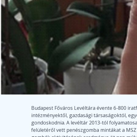
Budapest Főváros Levéltára évente 6-800 irat
intézményektől, gazdasági társaságoktól, egy
gondoskodnia. A levéltár 2013-tól folyamatos
felületéről vett penészgomba mintákat a MSZ 