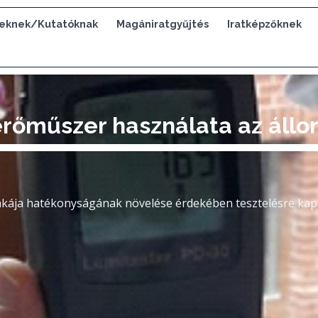
eknek/Kutatóknak
Magániratgyűjtés
Iratképzőknek
érőműszer használata az ál
nkája hatékonyságának növelése érdekében tesztelésre kap