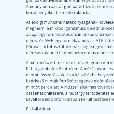
gombák aktivitásának eredménye öt nap múlva
Amennyiben az irat gombafertőzött, nem kerülh
körülményeket biztosító raktárba.
Az eddigi munkánk hatékonyságának növelése
megmérni a mikroorganizmusok életműködését
alapja egy természetes enzimatikus láncreakc
mérni. Az AMP egy termék, amely az ATP-ből 
(Piruvát-ortofoszfát-dikináz) segítségével m
mérésen alapuló biolumineszcenciás módszer
A mérőműszert teszteltük ofszet, gombafertő
RLU a gombafertőzötteken. A mérés gyors és 
mintát, összerázzuk, és a készülékbe helyezzü
beérkező minták fertőzöttségének eldöntésér
mint öt perc alatt. A műszer alkalmas további
összehasonlítására, a műtárgy fertőtleníté
Levéltára laboratóriumában került tesztelésr
P. Holl Adrien