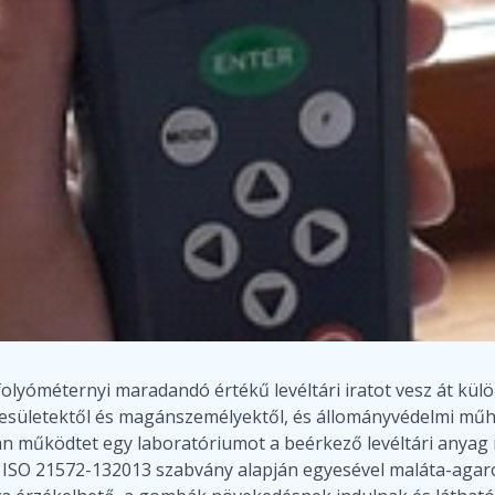
folyóméternyi maradandó értékű levéltári iratot vesz át kü
esületektől és magánszemélyektől, és állományvédelmi műhe
an működtet egy laboratóriumot a beérkező levéltári anyag m
ISO 21572-132013 szabvány alapján egyesével maláta-agaron