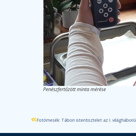
Penészfertőzött minta mérése
Fotómesék: Tábori istentisztelet az I. világhábor