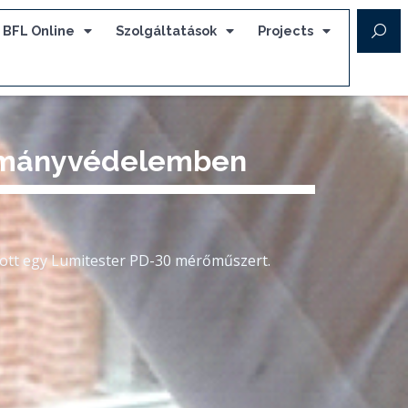
BFL Online
Szolgáltatások
Projects
lományvédelemben
ott egy Lumitester PD-30 mérőműszert.