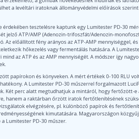
 érzékelhető, a gombák növekedésnek indulnak és láthatók
et a levéltári iratoknak állományvédelmi előírások szerint
 érdekében tesztelésre kaptunk egy Lumitester PD-30 mérő
 jelző ATP/AMP (Adenozin-trifoszfát/Adenozin-monofoszfá
ió. Az előállított fény arányos az ATP-AMP mennyiséggel, é
keletkezik hőkezelés vagy fermentálás hatására. A Lumites
éri mind az ATP és az AMP mennyiségét. A módszer így nagy
ek.
zött papírokon és könyveken. A mért értékek 0-100 RLU vol
hatékony. A Lumitester PD-30 műszerrel forgalmazott LuciP
k. Két perc alatt megtudhatjuk a mintáról, hogy fertőzött-e
e, hanem a raktárban őrzött iratok fertőtlenítésének szük
 vizsgálatok elvégzésére, pl. különböző papírok és fertőtl
s eredményességének kimutatására. Magyarországon közgyű
e a Lumitester PD-30 műszer.