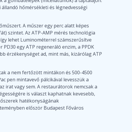
 a gombatelepek (micellátumok) a táptalajon.
i állandó hőmérsékleti és légnedvességi
műszert. A műszer egy perc alatt képes
t) szintet. Az ATP-AMP mérés technológia
s így lehet Luminométerrel számszerűsítve
ter PD30 egy ATP regeneráló enzim, a PPDK
obb érzékenységet ad, mint más, kizárólag ATP
tak a nem fertőzött mintákon és 500-4500
ac pen mintavevő pálcikával levesszük a
 az irat vagy sem. A restaurátorok nemcsak a
ségességére is választ kaphatnak kevesebb,
enítőszerek hatékonyságának
jteményben először Budapest Főváros