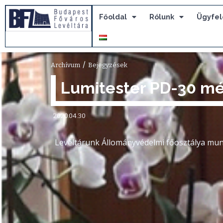
Főoldal
Rólunk
Ügyfel
/
Archívum
Bejegyzések
Lumitester PD-30 m
2020.04.30
Levéltárunk Állományvédelmi főosztálya mu