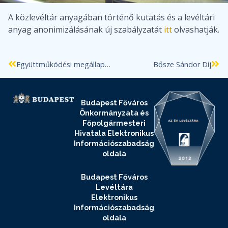
A közlevéltár anyagában történő kutatás és a levéltári
anyag anonimizálásának új szabályzatát
itt
olvashatják.
Együttműködési megállapodás az MTA Bölcsészettudományi Kutatóközpontja és Budapest Főváros Levéltára között
Bősze Sándor Díj
Budapest Főváros
Önkormányzata és
Főpolgármesteri
Hivatala Elektronikus
Információszabadság
oldala
Budapest Főváros
Levéltára
Elektronikus
Információszabadság
oldala