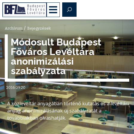
/
Archívum
Bejegyzések
Módosult Budapest
Főváros Levéltára
anonimizálási
szabályzata
2016.09.20
A közlevéltár anyagában történő kutatás és a levéltári
anyag anonimizálásának új szabályzatát a
továbbiakban olvashatják.