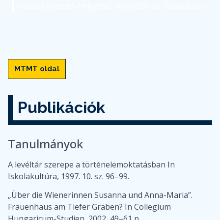
főosztályvezető-helyettes, főlevéltáros, főtanácsos
toma.katalin@bparchiv.hu
(+36) 1 298-7592
MTMT oldal
Publikációk
Tanulmányok
A levéltár szerepe a történelemoktatásban In
Iskolakultúra, 1997. 10. sz. 96–99.
„Über die Wienerinnen Susanna und Anna-Maria”.
Frauenhaus am Tiefer Graben? In Collegium
Hungaricum-Studien, 2002, 49–61 p.