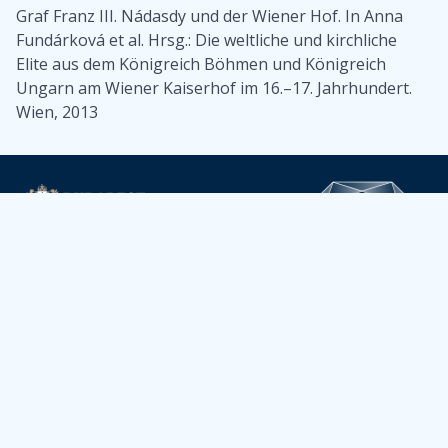
Graf Franz III. Nádasdy und der Wiener Hof. In Anna
Fundárková et al. Hrsg.: Die weltliche und kirchliche
Elite aus dem Königreich Böhmen und Königreich
Ungarn am Wiener Kaiserhof im 16.–17. Jahrhundert.
Wien, 2013
Budapest Főváros
Önkormányzata és
Főpolgármesteri
Hivatala Elektronikus
Információszabadság
oldala
Budapest Főváros
Levéltára
Elektronikus
Információszabadság
oldala