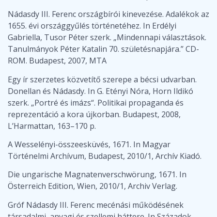
Nádasdy III. Ferenc országbírói kinevezése. Adalékok az
1655. évi országgyűlés történetéhez. In Erdélyi
Gabriella, Tusor Péter szerk. „Mindennapi választások.
Tanulmányok Péter Katalin 70. születésnapjára.” CD-
ROM. Budapest, 2007, MTA
Egy ír szerzetes közvetítő szerepe a bécsi udvarban.
Donellan és Nádasdy. In G. Etényi Nóra, Horn Ildikó
szerk. „Portré és imázs“. Politikai propaganda és
reprezentáció a kora újkorban. Budapest, 2008,
L’Harmattan, 163–170 p.
A Wesselényi-összeesküvés, 1671. In Magyar
Történelmi Archívum, Budapest, 2010/1, Archív Kiadó.
Die ungarische Magnatenverschwörung, 1671. In
Österreich Edition, Wien, 2010/1, Archiv Verlag.
Gróf Nádasdy III. Ferenc mecénási működésének
társadalmi, anyagi és szellemi háttere. In Századok,