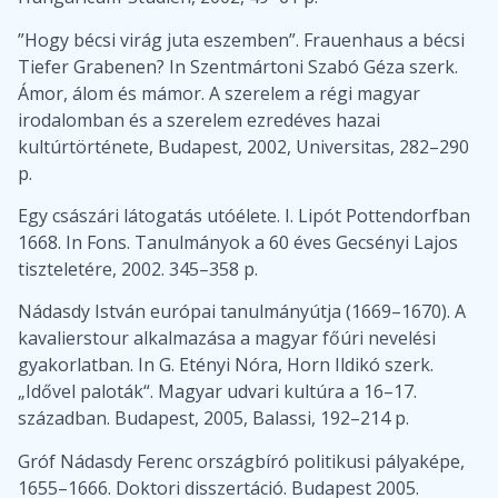
”Hogy bécsi virág juta eszemben”. Frauenhaus a bécsi
Tiefer Grabenen? In Szentmártoni Szabó Géza szerk.
Ámor, álom és mámor. A szerelem a régi magyar
irodalomban és a szerelem ezredéves hazai
kultúrtörténete, Budapest, 2002, Universitas, 282–290
p.
Egy császári látogatás utóélete. I. Lipót Pottendorfban
1668. In Fons. Tanulmányok a 60 éves Gecsényi Lajos
tiszteletére, 2002. 345–358 p.
Nádasdy István európai tanulmányútja (1669–1670). A
kavalierstour alkalmazása a magyar főúri nevelési
gyakorlatban. In G. Etényi Nóra, Horn Ildikó szerk.
„Idővel paloták“. Magyar udvari kultúra a 16–17.
században. Budapest, 2005, Balassi, 192–214 p.
Gróf Nádasdy Ferenc országbíró politikusi pályaképe,
1655–1666. Doktori disszertáció. Budapest 2005.