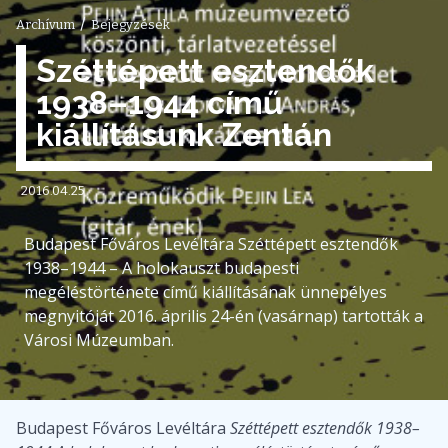
/
Archívum
Bejegyzések
Széttépett esztendők
1938–1944 című
kiállításunk Zentán
2016.04.25
Budapest Főváros Levéltára Széttépett esztendők
1938–1944 – A holokauszt budapesti
megéléstörténete című kiállításának ünnepélyes
megnyitóját 2016. április 24-én (vasárnap) tartották a
Városi Múzeumban.
Budapest Főváros Levéltára
Széttépett esztendők 1938–