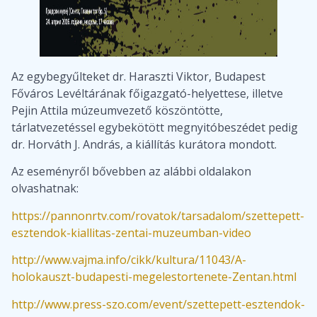
Az egybegyűlteket dr. Haraszti Viktor, Budapest
Főváros Levéltárának főigazgató-helyettese, illetve
Pejin Attila múzeumvezető köszöntötte,
tárlatvezetéssel egybekötött megnyitóbeszédet pedig
dr. Horváth J. András, a kiállítás kurátora mondott.
Az eseményről bővebben az alábbi oldalakon
olvashatnak:
https://pannonrtv.com/rovatok/tarsadalom/szettepett-
esztendok-kiallitas-zentai-muzeumban-video
http://www.vajma.info/cikk/kultura/11043/A-
holokauszt-budapesti-megelestortenete-Zentan.html
http://www.press-szo.com/event/szettepett-esztendok-