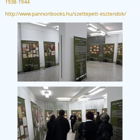
1938-1944
http://www.pannonbooks.hu/szettepett-esztendok/