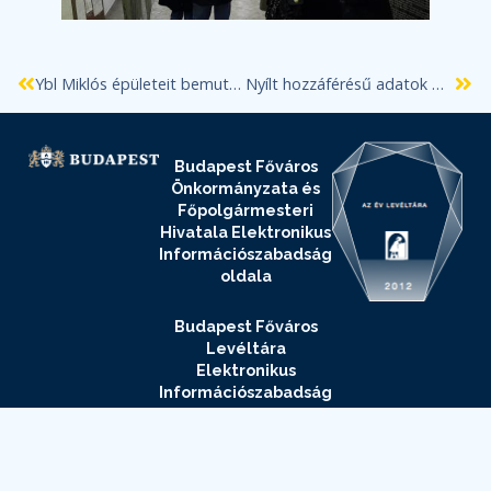
Ybl Miklós épületeit bemutató kiállítás Nagyváradon
Nyílt hozzáférésű adatok mint erőforrás a kulturális szférában
Budapest Főváros
Önkormányzata és
Főpolgármesteri
Hivatala Elektronikus
Információszabadság
oldala
Budapest Főváros
Levéltára
Elektronikus
Információszabadság
oldala
Adatvédelmi
és