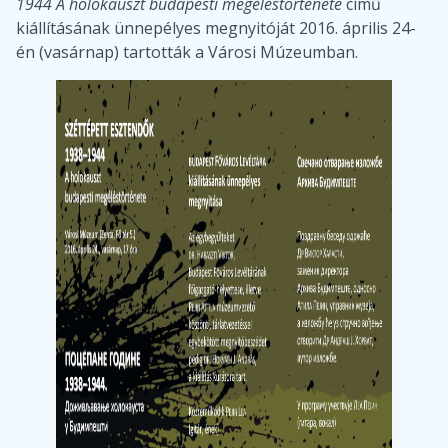
1944 A holokauszt budapesti megéléstörténete
című
kiállításának ünnepélyes megnyitóját 2016. április 24-
én (vasárnap) tartották a Városi Múzeumban.