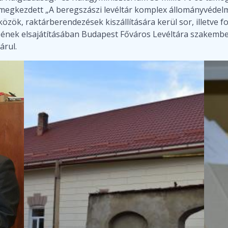
megkezdett „A beregszászi levéltár komplex állományvédelmi
ök, raktárberendezések kiszállítására kerül sor, illetve fol
lésének elsajátításában Budapest Főváros Levéltára szakemb
árul.