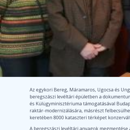
Az egykori Bereg, Máramaros, Ugocsa és Ung v
beregszászi levéltári épületben a dokumentum
és Külügyminisztériuma támogatásával Budape
raktár-modernizálására, másrészt felbecsülhe
keretében 8000 kataszteri térképet konzerválta
A beregszászi levéltári anyagok megmentése a