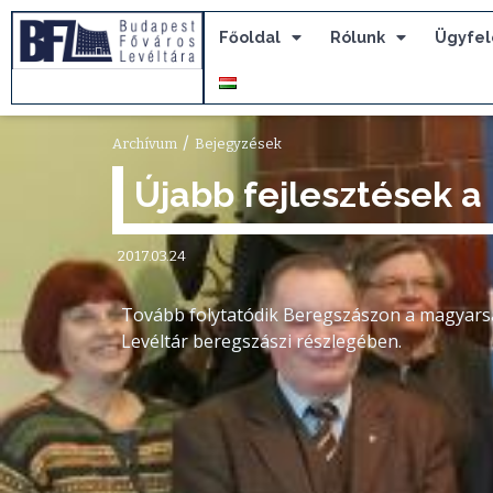
Főoldal
Rólunk
Ügyfel
/
Archívum
Bejegyzések
Újabb fejlesztések a
2017.03.24
Tovább folytatódik Beregszászon a magyarsá
Levéltár beregszászi részlegében.