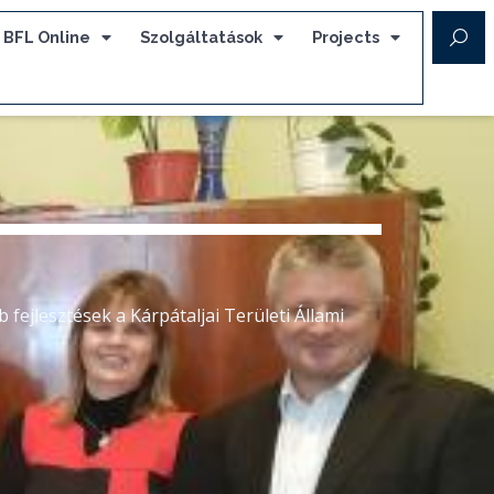
BFL Online
Szolgáltatások
Projects
lesztések a Kárpátaljai Területi Állami