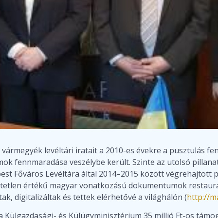
ármegyék levéltári iratait a 2010-es évekre a pusztulás f
ok fennmaradása veszélybe került. Szinte az utolsó pillan
st Főváros Levéltára által 2014–2015 között végrehajtott
tetlen értékű magyar vonatkozású dokumentumok restaurálás
k, digitalizáltak és tettek elérhetővé a világhálón (
http://
 Külgazdasági- és Külügyminisztérium 35 millió Ft-os támo