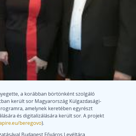
enyegette, a korábban börtönként szolgáló
atban került sor Magyarország Külgazdasági-
 programra, amelynek keretében egyrészt
ára és digitalizálására került sor. A projekt
mapire.eu/beregovo
).
gatásával Budapest Főváros Levéltára