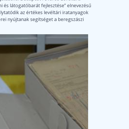
 és látogatóbarát fejlesztése” elnevezésű
ytatódik az értékes levéltári iratanyagok
erei nyújtanak segítséget a beregszászi