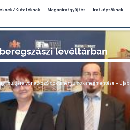
eknek/Kutatóknak
Magániratgyűjtés
Iratképzőknek
 beregszászi levéltárban
g múltjára vonatkozó dokumentumok megmentése – Újabb fej