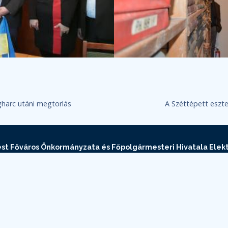
gharc utáni megtorlás
A Széttépett eszt
st Főváros Önkormányzata és Főpolgármesteri Hivatala Elekt
Információszabadság oldala
pest Főváros Levéltára Elektronikus Információszabadság o
Adatvédelmi és adatkezelési szabályzat
Impresszum