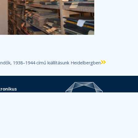
endők, 1938–1944 című kiállításunk Heidelbergben
ronikus
ldala