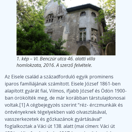
1. kép – VI. Benczúr utca 46. alatti villa
homlokzata, 2016. A szerző felvétele.
Az Eisele család a századforduló egyik prominens
iparos famíliájának számított. Eisele József 1861-ben
alapított gyárát fiai, Vilmos, ifjabb József és Ödön 1900-
ban örökölték meg, de már korábban társtulajdonosai
voltak.[1] A cégbejegyzés szerint “réz- érczmunkák és
öntvényeknek tégelyekben való olvasztásával,
vasszerkezetek és gőzkazánok gyártásával”
foglalkoztak a Váci út 138. alatt (mai címen: Váci út