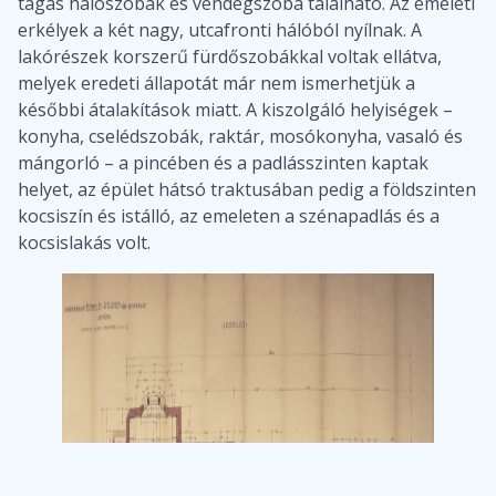
tágas hálószobák és vendégszoba található. Az emeleti
erkélyek a két nagy, utcafronti hálóból nyílnak. A
lakórészek korszerű fürdőszobákkal voltak ellátva,
melyek eredeti állapotát már nem ismerhetjük a
későbbi átalakítások miatt. A kiszolgáló helyiségek –
konyha, cselédszobák, raktár, mosókonyha, vasaló és
mángorló – a pincében és a padlásszinten kaptak
helyet, az épület hátsó traktusában pedig a földszinten
kocsiszín és istálló, az emeleten a szénapadlás és a
kocsislakás volt.