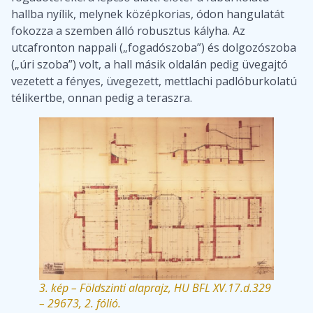
hallba nyílik, melynek középkorias, ódon hangulatát
fokozza a szemben álló robusztus kályha. Az
utcafronton nappali („fogadószoba”) és dolgozószoba
(„úri szoba”) volt, a hall másik oldalán pedig üvegajtó
vezetett a fényes, üvegezett, mettlachi padlóburkolatú
télikertbe, onnan pedig a teraszra.
3. kép – Földszinti alaprajz, HU BFL XV.17.d.329
– 29673, 2. fólió.