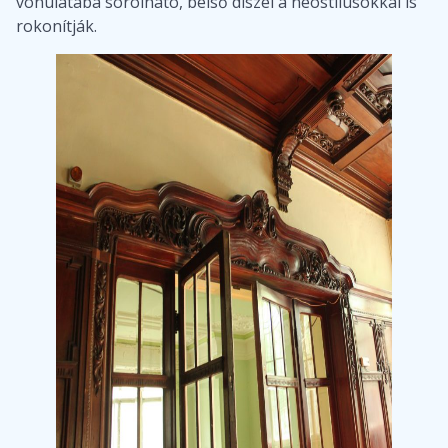
vonulatába sorolható, belső díszei a neostílusokkal is
rokonítják.