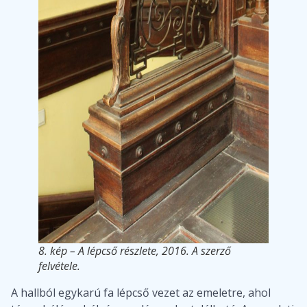
8. kép – A lépcső részlete, 2016. A szerző
felvétele.
A hallból egykarú fa lépcső vezet az emeletre, ahol