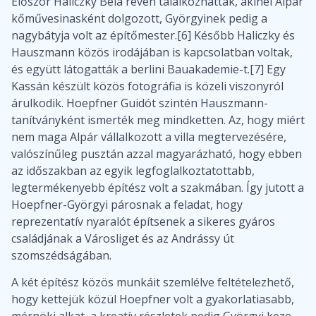
Először Haliczky Béla révén találkozhattak, akinél Alpár
kőművesinasként dolgozott, Györgyinek pedig a
nagybátyja volt az építőmester.[6] Később Haliczky és
Hauszmann közös irodájában is kapcsolatban voltak,
és együtt látogatták a berlini Bauakademie-t.[7] Egy
Kassán készült közös fotográfia is közeli viszonyról
árulkodik. Hoepfner Guidót szintén Hauszmann-
tanítványként ismerték meg mindketten. Az, hogy miért
nem maga Alpár vállalkozott a villa megtervezésére,
valószínűleg pusztán azzal magyarázható, hogy ebben
az időszakban az egyik legfoglalkoztatottabb,
legtermékenyebb építész volt a szakmában. Így jutott a
Hoepfner-Györgyi párosnak a feladat, hogy
reprezentatív nyaralót építsenek a sikeres gyáros
családjának a Városliget és az Andrássy út
szomszédságában.
A két építész közös munkáit szemlélve feltételezhető,
hogy kettejük közül Hoepfner volt a gyakorlatiasabb,