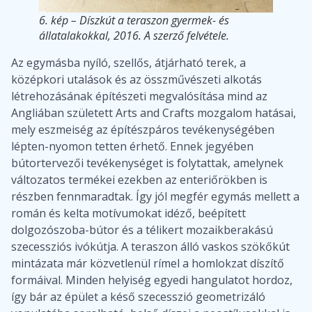
6. kép – Díszkút a teraszon gyermek- és
állatalakokkal, 2016. A szerző felvétele.
Az egymásba nyíló, szellős, átjárható terek, a
középkori utalások és az összművészeti alkotás
létrehozásának építészeti megvalósítása mind az
Angliában született Arts and Crafts mozgalom hatásai,
mely eszmeiség az építészpáros tevékenységében
lépten-nyomon tetten érhető. Ennek jegyében
bútortervezői tevékenységet is folytattak, amelynek
változatos termékei ezekben az enteriőrökben is
részben fennmaradtak. Így jól megfér egymás mellett a
román és kelta motívumokat idéző, beépített
dolgozószoba-bútor és a télikert mozaikberakású
szecessziós ivókútja. A teraszon álló vaskos szökőkút
mintázata már közvetlenül rímel a homlokzat díszítő
formáival. Minden helyiség egyedi hangulatot hordoz,
így bár az épület a késő szecesszió geometrizáló