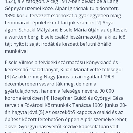
152.), a Vizafogón. A cég 1917-ben olvadt be a Láng
Gépgyár üzemei közé. Alpár Ignácnak tulajdonított,
1890 körül tervezett csarnokát a gyár egyetlen máig
fennmaradt épületeként tartjuk számon.[2] Anyai
ágon, Schöckl Mátyásné Eisele Mária útján az építész is
a württembergi Eisele család leszármazottja, aki ez idő
tájt nyitott saját irodát és kezdett befutni önálló
munkáival.
Eisele Vilmos a felvidéki származású könyvkiadó és -
kereskedő család lányát, Kilián Máriát vette feleségül.
[3] Az akkor még Nagy János utcai ingatlant 1908
decemberében vásárolták meg, de nem a
gyártulajdonos, hanem a felesége nevére, 90 000
korona értékben.[4] Hoepfner Guidó és Györgyi Géza
terveit a Fővárosi Közmunkák Tanácsa 1909. június 28-
án hagyta jóvá.[5] Az összekötő kapocs a család és az
építész között feltehetően éppen Alpár személye lehet,
akivel Györgyi inaséveitől kezdve kapcsolatban volt.