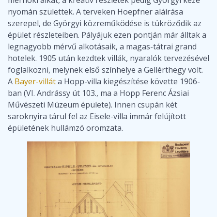
mérnöki alkat, a kreatív részletek pedig Györgyi keze
nyomán születtek. A terveken Hoepfner aláírása
szerepel, de Györgyi közreműködése is tükröződik az
épület részleteiben. Pályájuk ezen pontján már álltak a
legnagyobb mérvű alkotásaik, a magas-tátrai grand
hotelek. 1905 után kezdtek villák, nyaralók tervezésével
foglalkozni, melynek első színhelye a Gellérthegy volt.
A
Bayer-villát
a Hopp-villa kiegészítése követte 1906-
ban (VI. Andrássy út 103., ma a Hopp Ferenc Ázsiai
Művészeti Múzeum épülete). Innen csupán két
saroknyira tárul fel az Eisele-villa immár felújított
épületének hullámzó oromzata.