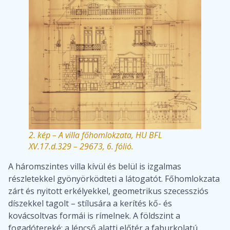
2. kép – A villa főhomlokzata, HU BFL
XV.17.d.329 – 29673, 6. fólió.
A háromszintes villa kívül és belül is izgalmas
részletekkel gyönyörködteti a látogatót. Főhomlokzata
zárt és nyitott erkélyekkel, geometrikus szecessziós
díszekkel tagolt – stílusára a kerítés kő- és
kovácsoltvas formái is rímelnek. A földszint a
fogadótereké: a lépcső alatti előtér a faburkolatú