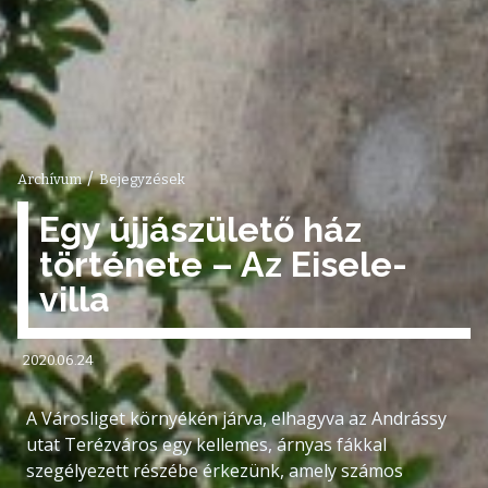
/
Archívum
Bejegyzések
Egy újjászülető ház
története – Az Eisele-
villa
2020.06.24
A Városliget környékén járva, elhagyva az Andrássy
utat Terézváros egy kellemes, árnyas fákkal
szegélyezett részébe érkezünk, amely számos