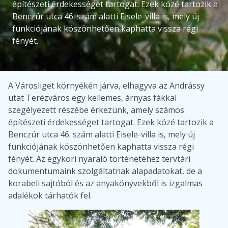
építészeti érdekességet tartogat. Ezek közé tartozik a
Benczúr utca 46. szám alatti Eisele-villa is, mely új
funkciójának köszönhetően kaphatta vissza régi
fényét.
A Városliget környékén járva, elhagyva az Andrássy
utat Terézváros egy kellemes, árnyas fákkal
szegélyezett részébe érkezünk, amely számos
építészeti érdekességet tartogat. Ezek közé tartozik a
Benczúr utca 46. szám alatti Eisele-villa is, mely új
funkciójának köszönhetően kaphatta vissza régi
fényét. Az egykori nyaraló történetéhez tervtári
dokumentumaink szolgáltatnak alapadatokat, de a
korabeli sajtóból és az anyakönyvekből is izgalmas
adalékok tárhatók fel.