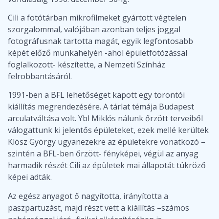
Cili a fotótárban mikrofilmeket gyártott végtelen
szorgalommal, valójában azonban teljes joggal
fotográfusnak tartotta magát, egyik legfontosabb
képét előző munkahelyén -ahol épületfotózással
foglalkozott- készítette, a Nemzeti Színház
felrobbantásáról.
1991-ben a BFL lehetőséget kapott egy torontói
kiállítás megrendezésére. A tárlat témája Budapest
arculatváltása volt. Ybl Miklós nálunk őrzött terveiből
válogattunk ki jelentős épületeket, ezek mellé kerültek
Klösz György ugyanezekre az épületekre vonatkozó –
szintén a BFL-ben őrzött- fényképei, végül az anyag
harmadik részét Cili az épületek mai állapotát tükröző
képei adták.
Az egész anyagot ő nagyította, irányította a
paszpartuzást, majd részt vett a kiállítás –számos