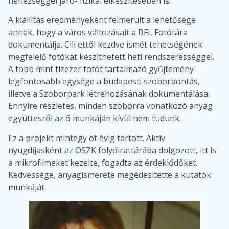
nehézséggel járó- fizikai elkészítésében is.
A kiállítás eredményeként felmerült a lehetősége
annak, hogy a város változásait a BFL Fotótára
dokumentálja. Cili ettől kezdve ismét tehetségének
megfelelő fotókat készíthetett heti rendszerességgel.
A több mint tízezer fotót tartalmazó gyűjtemény
legfontosabb egysége a budapesti szoborbontás,
illetve a Szoborpark létrehozásának dokumentálása.
Ennyire részletes, minden szoborra vonatkozó anyag
együttesről az ő munkáján kívül nem tudunk.
Ez a projekt mintegy öt évig tartott. Aktív
nyugdíjasként az OSZK folyóirattárába dolgozott, itt is
a mikrofilmeket kezelte, fogadta az érdeklődőket.
Kedvessége, anyagismerete megédesítette a kutatók
munkáját.