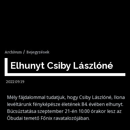
/
Archívum
Bejegyzések
Elhunyt Csiby Lászlóné
2022.09.19
Mély fájdalommal tudatjuk, hogy Csiby Lászlóné, Ilona
levéltárunk fényképésze életének 84. évében elhunyt.
Búcsúztatása szeptember 21-én 10.00 órakor lesz az
Óbudai temető Főnix ravatalozójában.