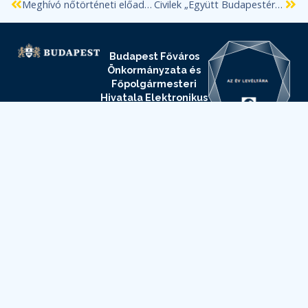
Meghívó nőtörténeti előadásra
Civilek „Együtt Budapestért” szakmai találkozó
Budapest Főváros
Önkormányzata és
Főpolgármesteri
Hivatala Elektronikus
Információszabadság
oldala
Budapest Főváros
Levéltára
Elektronikus
Információszabadság
oldala
Adatvédelmi
és
adatkezelési
szabályzat