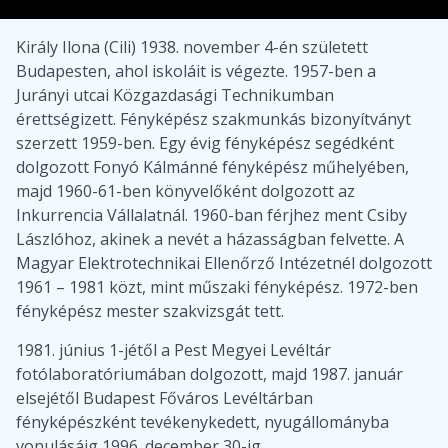
Király Ilona (Cili) 1938. november 4-én született
Budapesten, ahol iskoláit is végezte. 1957-ben a
Jurányi utcai Közgazdasági Technikumban
érettségizett. Fényképész szakmunkás bizonyítványt
szerzett 1959-ben. Egy évig fényképész segédként
dolgozott Fonyó Kálmánné fényképész műhelyében,
majd 1960-61-ben könyvelőként dolgozott az
Inkurrencia Vállalatnál. 1960-ban férjhez ment Csiby
Lászlóhoz, akinek a nevét a házasságban felvette. A
Magyar Elektrotechnikai Ellenőrző Intézetnél dolgozott
1961 – 1981 közt, mint műszaki fényképész. 1972-ben
fényképész mester szakvizsgát tett.
1981. június 1-jétől a Pest Megyei Levéltár
fotólaboratóriumában dolgozott, majd 1987. január
elsejétől Budapest Főváros Levéltárban
fényképészként tevékenykedett, nyugállományba
vonulásáig 1996. december 30-ig.