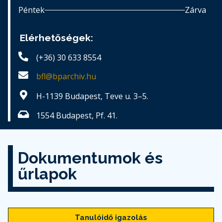
Péntek
Zárva
Elérhetőségek:
(+36) 30 633 8554
bfl@bparchiv.hu
H-1139 Budapest, Teve u. 3–5.
1554 Budapest, Pf. 41.
Dokumentumok és
űrlapok
Tanulóidő igazolás