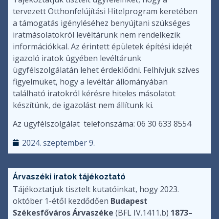
tervezett Otthonfelújítási Hitelprogram keretében
a támogatás igényléséhez benyújtani szükséges
iratmásolatokról levéltárunk nem rendelkezik
információkkal. Az érintett épületek építési idejét
igazoló iratok ügyében levéltárunk
ügyfélszolgálatán lehet érdeklődni. Felhívjuk szíves
figyelmüket, hogy a levéltár állományában
található iratokról kérésre hiteles másolatot
készítünk, de igazolást nem állítunk ki.
Az ügyfélszolgálat telefonszáma: 06 30 633 8554
2024. szeptember 9.
Árvaszéki iratok tájékoztató
Tájékoztatjuk tisztelt kutatóinkat, hogy 2023.
október 1-étől kezdődően
Budapest
Székesfőváros Árvaszéke
(BFL IV.1411.b)
1873–