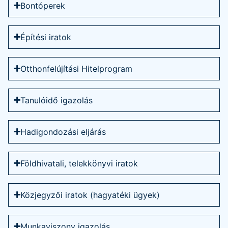
Bontóperek
Építési iratok
Otthonfelújítási Hitelprogram
Tanulóidő igazolás
Hadigondozási eljárás
Földhivatali, telekkönyvi iratok
Közjegyzői iratok (hagyatéki ügyek)
Munkaviszony igazolás