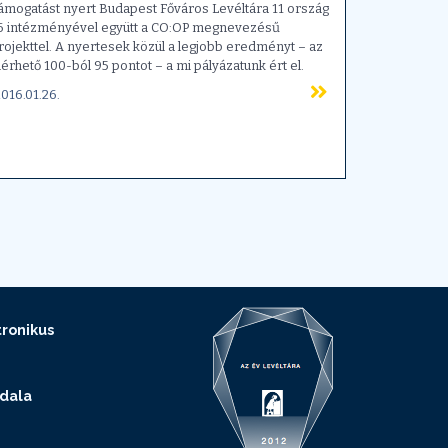
ámogatást nyert Budapest Főváros Levéltára 11 ország
6 intézményével együtt a CO:OP megnevezésű
rojekttel. A nyertesek közül a legjobb eredményt – az
lérhető 100-ból 95 pontot – a mi pályázatunk ért el.
016.01.26.
ronikus
ldala