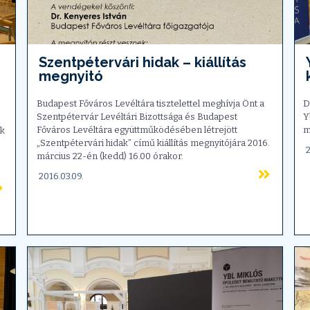
Szentpétervári hidak – kiállítás
megnyitó
Budapest Főváros Levéltára tisztelettel meghívja Önt a
D
Szentpétervár Levéltári Bizottsága és Budapest
Y
Főváros Levéltára együttműködésében létrejött
m
ek
„Szentpétervári hidak” című kiállítás megnyitójára 2016.
2
március 22-én (kedd) 16.00 órakor.
2016.03.09.