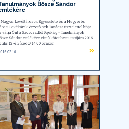
Tanulmányok Bősze Sándor
emlékére
 Magyar Levéltárosok Egyesülete és a Megyei és
árosi Levéltárak Vezetőinek Tanácsa tisztelettel hívja
s várja Önt a Szorosadtól Rijekáig - Tanulmányok
ősze Sándor emlékére című kötet bemutatójára 2016.
prilis 12-én (kedd) 14.00 órakor.
016.03.16.