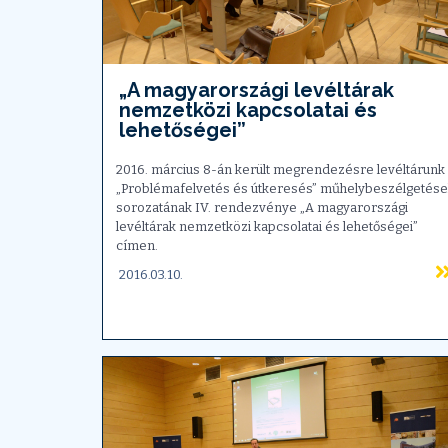
„A magyarországi levéltárak
nemzetközi kapcsolatai és
lehetőségei”
2016. március 8-án került megrendezésre levéltárunk
„Problémafelvetés és útkeresés” műhelybeszélgetés
sorozatának IV. rendezvénye „A magyarországi
levéltárak nemzetközi kapcsolatai és lehetőségei”
címen.
2016.03.10.