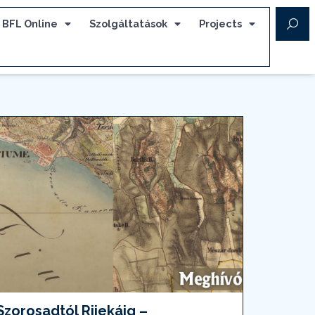
BFL Online
Szolgáltatások
Projects
Szorosadtól Rijekáig –