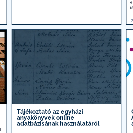
e
t
2
Tájékoztató az egyházi
anyakönyvek online
adatbázisának használatáról
l