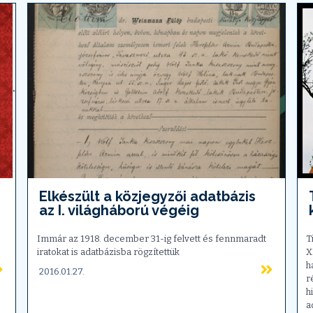
Elkészült a közjegyzői adatbázis
az I. világháború végéig
Immár az 1918. december 31-ig felvett és fennmaradt
T
iratokat is adatbázisba rögzítettük
X
h
2016.01.27.
r
h
a