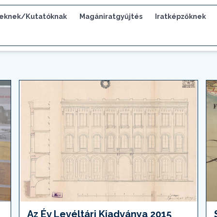
eknek/Kutatóknak
Magániratgyűjtés
Iratképzőknek
Az Év Levéltári Kiadványa 2015