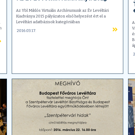
Az Ybl Miklós Virtuális Archívumunk az Év Levéltári
Kiadványa 2015 pályázaton első helyezést ért el a
Levéltári adatbázisok kategóriában
a
A
n
V
2016.03.17.
é
B
á
2