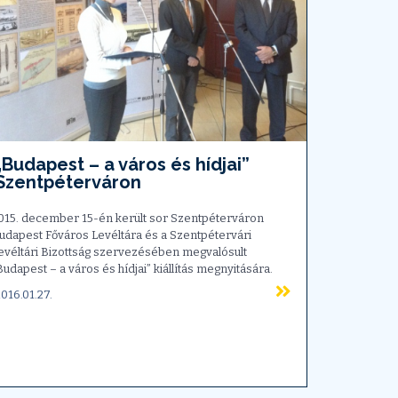
„Budapest – a város és hídjai”
Szentpéterváron
015. december 15-én került sor Szentpéterváron
udapest Főváros Levéltára és a Szentpétervári
evéltári Bizottság szervezésében megvalósult
Budapest – a város és hídjai” kiállítás megnyitására.
016.01.27.