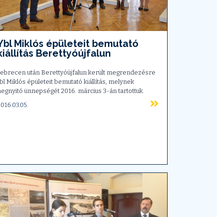
Ybl Miklós épületeit bemutató
kiállítás Berettyóújfalun
ebrecen után Berettyóújfalun került megrendezésre
bl Miklós épületeit bemutató kiállítás, melynek
egnyitó ünnepségét 2016. március 3-án tartottuk.
016.03.05.