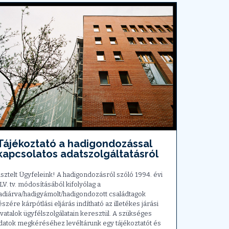
Tájékoztató a hadigondozással
kapcsolatos adatszolgáltatásról
isztelt Ügyfeleink! A hadigondozásról szóló 1994. évi
LV. tv. módosításából kifolyólag a
adiárva/hadigyámolt/hadigondozott családtagok
észére kárpótlási eljárás indítható az illetékes járási
ivatalok ügyfélszolgálatain keresztül. A szükséges
datok megkéréséhez levéltárunk egy tájékoztatót és