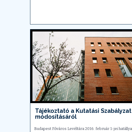
Tájékoztató a Kutatási Szabályzat
módosításáról
Budapest Főváros Levéltára 2016. február 1-jei hatállya