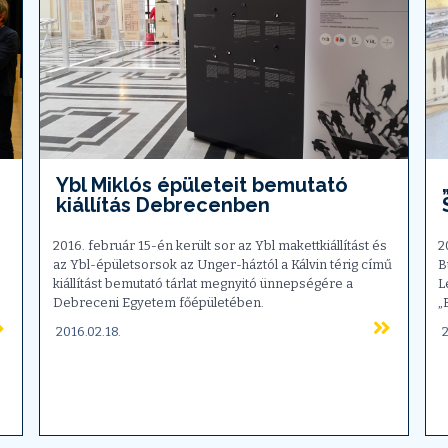
Ybl Miklós épületeit bemutató
kiállítás Debrecenben
2016. február 15-én került sor az Ybl makettkiállítást és
2
az Ybl-épületsorsok az Unger-háztól a Kálvin térig című
B
kiállítást bemutató tárlat megnyitó ünnepségére a
L
Debreceni Egyetem főépületében.
„
2016.02.18.
2