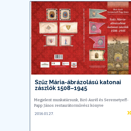
Szűz Mária-ábrázolású katonai
zászlók 1508–1945
Megjelent munkatársunk, Biró Aurél és Seremetyeff-
Papp János restaurátorművész könyve
2016.01.27.