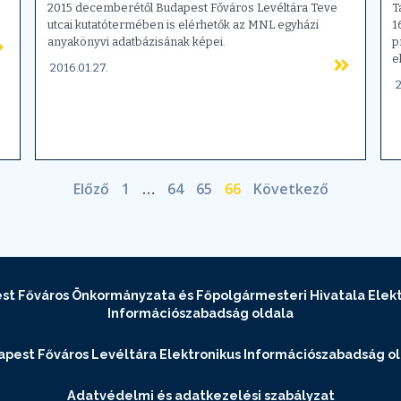
2015 decemberétől Budapest Főváros Levéltára Teve
T
utcai kutatótermében is elérhetők az MNL egyházi
1
anyakönyvi adatbázisának képei.
p
e
2016.01.27.
2
Előző
1
…
64
65
66
Következő
st Főváros Önkormányzata és Főpolgármesteri Hivatala Elekt
Információszabadság oldala
pest Főváros Levéltára Elektronikus Információszabadság o
Adatvédelmi és adatkezelési szabályzat